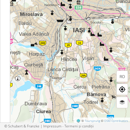
RO
©
Toursprung
©
OSM Contributors
© Schubert & Franzke |
Impressum - Termeni și condiții